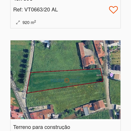
Ref
: VT0663/20 AL
2
920
m
Terreno para construção