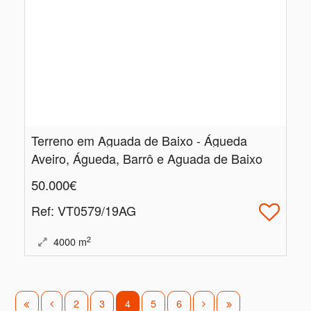
Terreno em Aguada de Baixo - Águeda
Aveiro, Águeda, Barrô e Aguada de Baixo
50.000€
Ref
: VT0579/19AG
2
4000
m
2
3
4
5
6