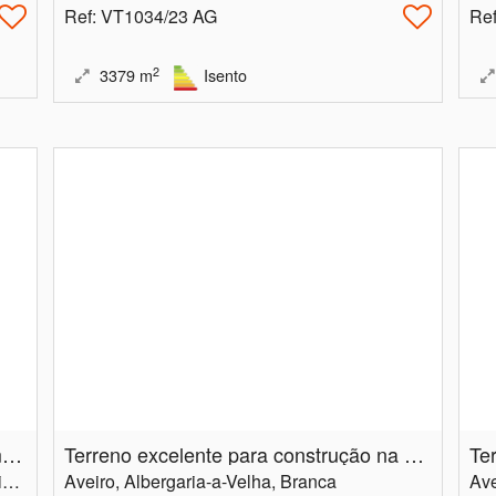
Ref
: VT1034/23 AG
Re
2
3379
m
Isento
Terrenos em Outeiro, Oliveira de Azeméis, com excelente localização!
Terreno excelente para construção na Branca
Aveiro, Oliveira de Azeméis, O. Azeméis, Riba-Ul, Ul, Macinhata Seixa, Madail
Aveiro, Albergaria-a-Velha, Branca