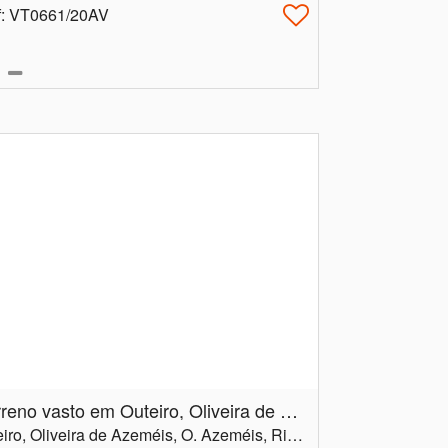
f
: VT0661/20AV
Terreno vasto em Outeiro, Oliveira de Azeméis, com excelente localização!
Aveiro, Oliveira de Azeméis, O. Azeméis, Riba-Ul, Ul, Macinhata Seixa, Madail