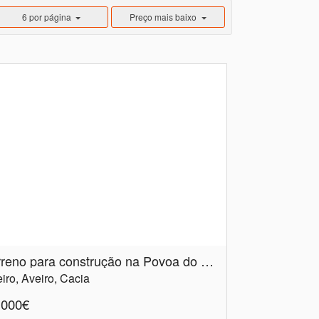
6 por página
Preço mais baixo
Terreno para construção na Povoa do Paço
iro, Aveiro, Cacia
.000€