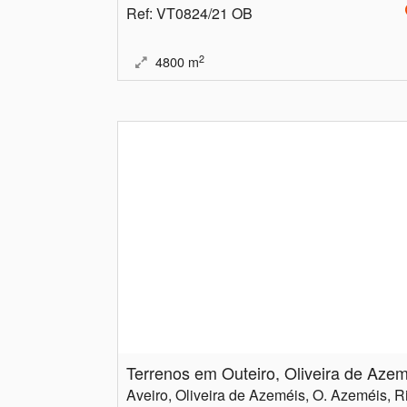
Ref
: VT0824/21 OB
2
4800
m