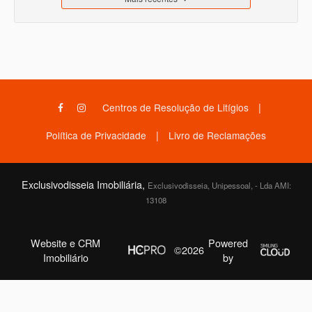
|
Centros de Resolução de Litígios
|
Política de Privacidade
Livro de Reclamações
Exclusivodisseia Imobiliária,
Exclusivodisseia, Unipessoal, - Lda AMI:
13108
Website e CRM
Powered
©2026
Imobiliário
by