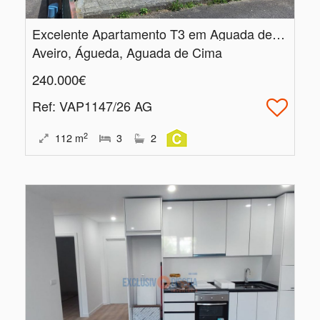
Excelente Apartamento T3 em Aguada de Cima com Garagem Fechada e Churrasqueira
Aveiro, Águeda, Aguada de Cima
240.000€
Ref
: VAP1147/26 AG
2
112
m
3
2