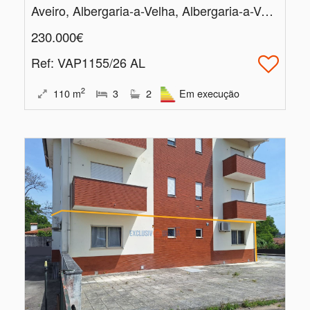
Aveiro, Albergaria-a-Velha, Albergaria-a-Velha e Valmaior
230.000€
Ref
: VAP1155/26 AL
2
110
m
3
2
Em execução