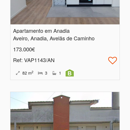
Apartamento em Anadia
Aveiro, Anadia, Avelãs de Caminho
173.000€
Ref
: VAP1143/AN
2
82
m
3
1