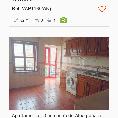
Ref
: VAP1160/AN)
2
82
m
3
1
Apartamento T3 no centro de Albergaria-a-Velha