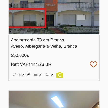
Apatarmento T3 em Branca
Aveiro, Albergaria-a-Velha, Branca
250.000€
Ref
: VAP1141/26 BR
2
125
m
3
2