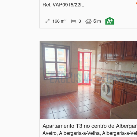
Ref
: VAP0915/22IL
2
166
m
3
Sim