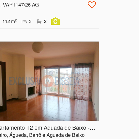
f
: VAP1147/26 AG
2
112
m
3
2
Apartamento T2 em Aguada de Baixo - Águeda
iro, Águeda, Barrô e Aguada de Baixo