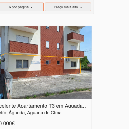
6 por página
Preço mais alto
Excelente Apartamento T3 em Aguada de Cima com Garagem Fechada e Churrasqueira
eiro, Águeda, Aguada de Cima
0.000€