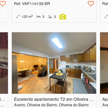
Ref
: VAP1141/26 BR
Re
2
125
m
3
2
Apartamento T3 no centro de Albergaria-a-Velha
Excelente apartamento T2 em Oliveira do Bairro
Aveiro, Albergaria-a-Velha, Albergaria-a-Velha e Valmaior
Aveiro, Oliveira do Bairro, Oliveira do Bairro
Ave