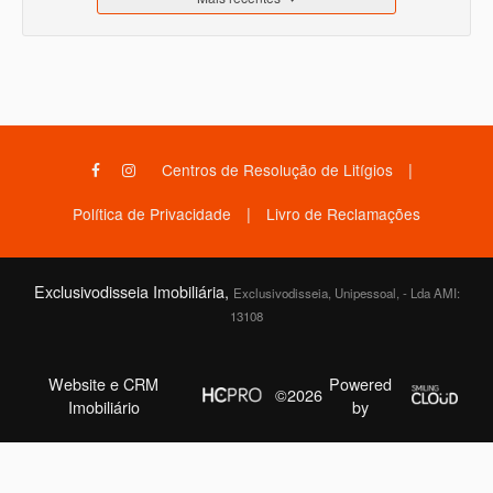
|
Centros de Resolução de Litígios
|
Política de Privacidade
Livro de Reclamações
Exclusivodisseia Imobiliária,
Exclusivodisseia, Unipessoal, - Lda AMI:
13108
Website e CRM
Powered
©2026
Imobiliário
by