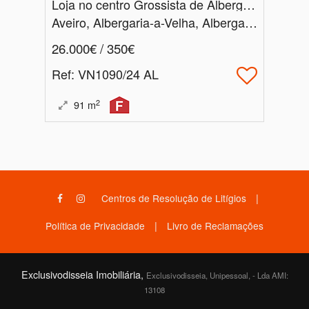
Loja no centro Grossista de Albergaria-a-Velha
Aveiro, Albergaria-a-Velha, Albergaria-a-Velha e Valmaior
26.000€ / 350€
Ref
: VN1090/24 AL
2
91
m
|
Centros de Resolução de Litígios
|
Política de Privacidade
Livro de Reclamações
Exclusivodisseia Imobiliária,
Exclusivodisseia, Unipessoal, - Lda AMI:
13108