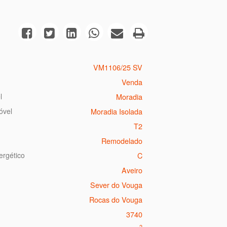
VM1106/25 SV
Venda
l
Moradia
óvel
Moradia Isolada
T2
Remodelado
ergético
C
Aveiro
Sever do Vouga
Rocas do Vouga
3740
2