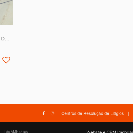
Aveiro, Sever do Vouga, Silva Escura e Dornelas
|
Centros de Resolução de Litígios
Website e CRM Imobiliár
, - Lda AMI: 13108