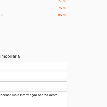
74 m
2
75 m
2
eno
85 m
Imobiliária