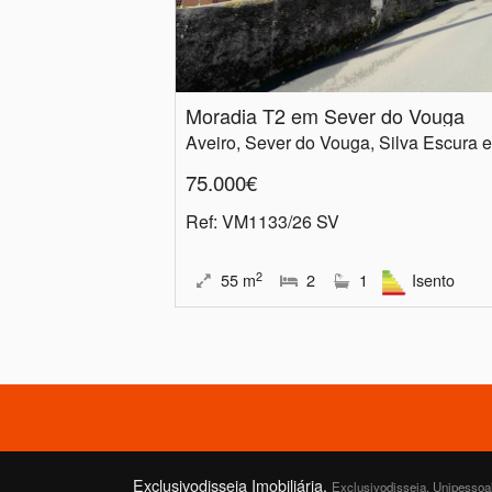
Moradia T2 em Sever do Vouga
75.000€
Ref
: VM1133/26 SV
2
55
m
2
1
Isento
Exclusivodisseia Imobiliária,
Exclusivodisseia, Unipessoal