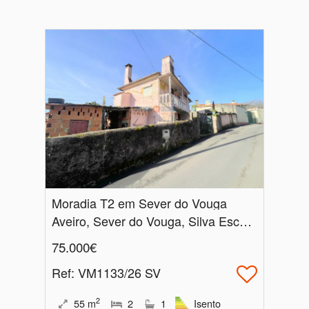
Moradia T2 em Sever do Vouga
Aveiro, Sever do Vouga, Silva Escura e Dornelas
75.000€
Ref
: VM1133/26 SV
2
55
m
2
1
Isento