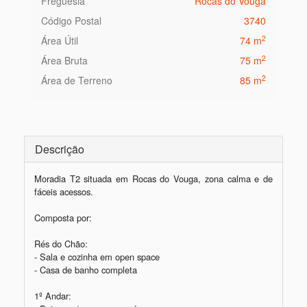
Freguesia
Rocas do Vouga
Código Postal
3740
2
Área Útil
74 m
2
Área Bruta
75 m
2
Área de Terreno
85 m
Descrição
Moradia T2 situada em Rocas do Vouga, zona calma e de 
fáceis acessos.

Composta por:

Rés do Chão:

- Sala e cozinha em open space

- Casa de banho completa

1º Andar: 
