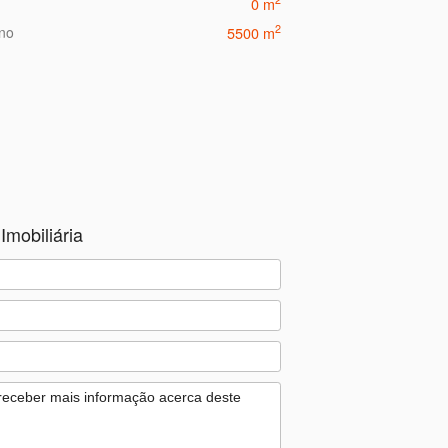
0 m
2
eno
5500 m
Imobiliária