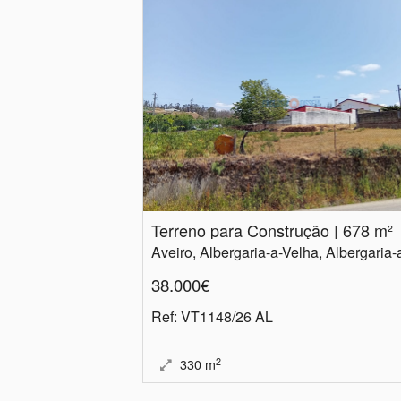
Terreno para Construção | 678 m²
38.000€
Ref
: VT1148/26 AL
2
330
m