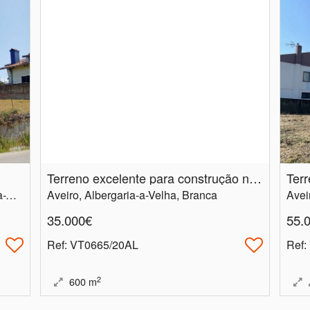
Terreno excelente para construção na Branca
Aveiro, Albergaria-a-Velha, Albergaria-a-Velha e Valmaior
Aveiro, Albergaria-a-Velha, Branca
35.000€
55.
Ref
: VT0665/20AL
Ref
:
2
600
m