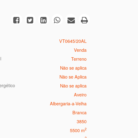
VT0645/20AL
Venda
l
Terreno
Não se aplica
Não se Aplica
ergético
Não se aplica
Aveiro
Albergaria-a-Velha
Branca
3850
2
5500 m
2