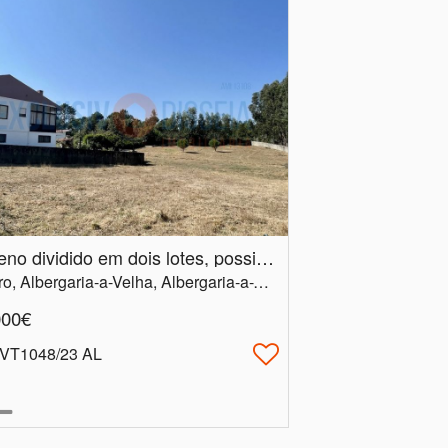
Terreno dividido em dois lotes, possibilidade de comprar em separado Albergaria a Velha
Aveiro, Albergaria-a-Velha, Albergaria-a-Velha e Valmaior
000€
 VT1048/23 AL