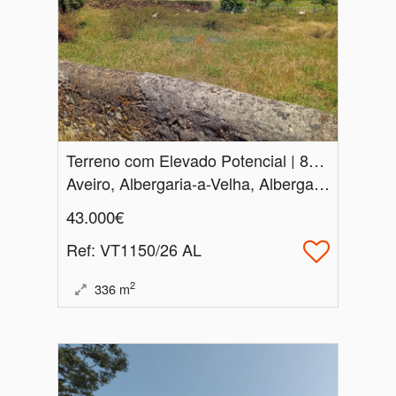
Terreno com Elevado Potencial | 800 m²
Aveiro, Albergaria-a-Velha, Albergaria-a-Velha e Valmaior
43.000€
Ref
: VT1150/26 AL
2
336
m