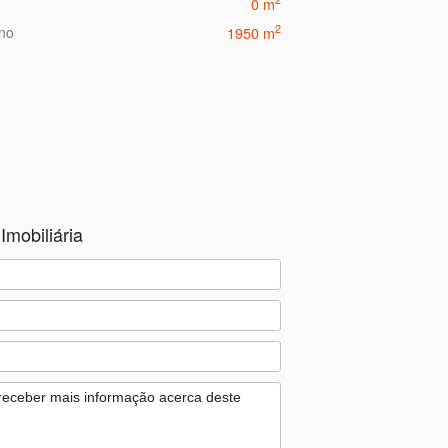
0 m
2
eno
1950 m
Imobiliária