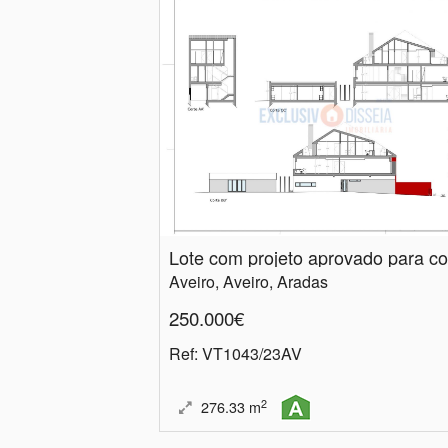
Aveiro, Aveiro, Aradas
250.000€
Ref
: VT1043/23AV
2
276.33
m