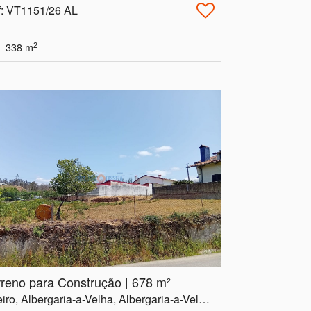
f
: VT1151/26 AL
2
338
m
rreno para Construção | 678 m²
Aveiro, Albergaria-a-Velha, Albergaria-a-Velha e Valmaior