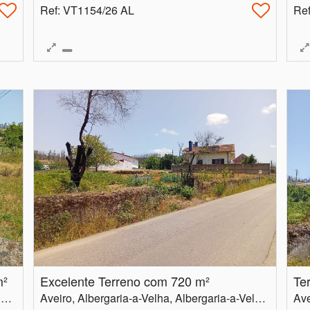
Ref
: VT1154/26 AL
Re
m²
Excelente Terreno com 720 m²
Te
Aveiro, Albergaria-a-Velha, Albergaria-a-Velha e Valmaior
Aveiro, Albergaria-a-Velha, Albergaria-a-Velha e Valmaior