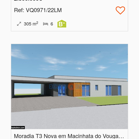
Ref
: VQ0971/22LM
2
305
m
6
Moradia T3 Nova em Macinhata do Vouga | Projeto em Construção