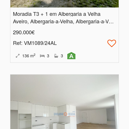
Moradia T3 + 1 em Albergaria a Velha
Aveiro, Albergaria-a-Velha, Albergaria-a-Velha e Valmaior
290.000€
Ref
: VM1089/24AL
2
136
m
3
3