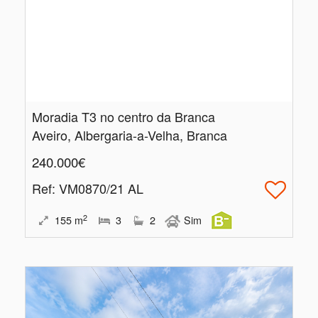
Moradia T3 no centro da Branca
Aveiro, Albergaria-a-Velha, Branca
240.000€
Ref
: VM0870/21 AL
2
155
m
3
2
Sim