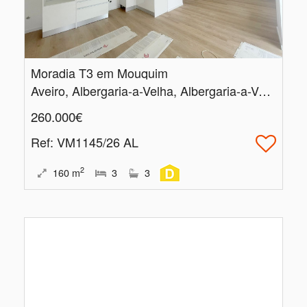
Moradia T3 em Mouquim
Aveiro, Albergaria-a-Velha, Albergaria-a-Velha e Valmaior
260.000€
Ref
: VM1145/26 AL
2
160
m
3
3