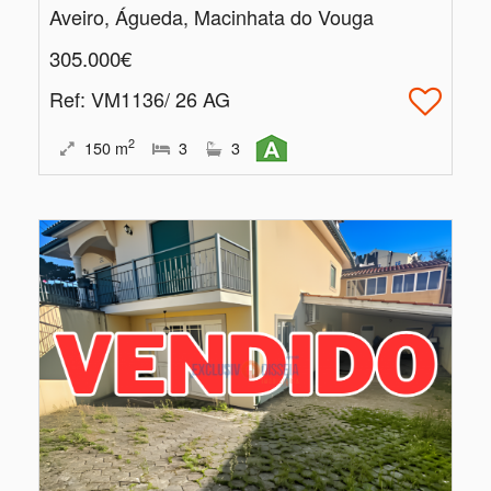
Aveiro, Águeda, Macinhata do Vouga
305.000€
Ref
: VM1136/ 26 AG
2
150
m
3
3