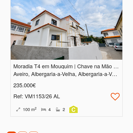
Moradia T4 em Mouquim | Chave na Mão | Conclusão das Obras em Agosto
Aveiro, Albergaria-a-Velha, Albergaria-a-Velha e Valmaior
235.000€
Ref
: VM1153/26 AL
2
100
m
4
2